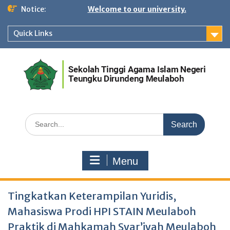
Skip
Notice:
Welcome to our university.
to
content
Quick Links
Search
for:
Menu
Tingkatkan Keterampilan Yuridis,
Mahasiswa Prodi HPI STAIN Meulaboh
Praktik di Mahkamah Syar’iyah Meulaboh