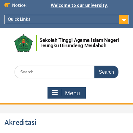
Skip
Notice:
Welcome to our university.
to
content
Quick Links
Search
for:
Menu
Akreditasi