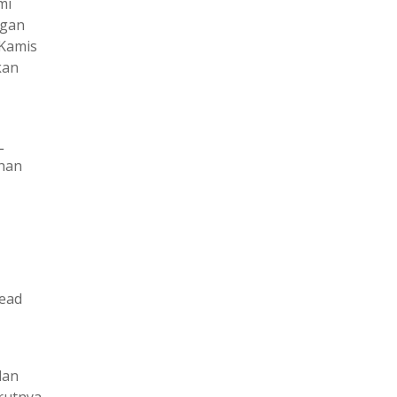
mi
ngan
 Kamis
kan
L
ahan
Head
dan