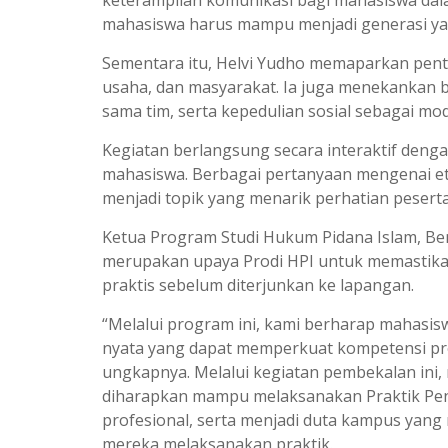
keterampilan komunikasi bagi mahasiswa dal
mahasiswa harus mampu menjadi generasi yang 
Sementara itu, Helvi Yudho memaparkan pent
usaha, dan masyarakat. Ia juga menekankan
sama tim, serta kepedulian sosial sebagai m
Kegiatan berlangsung secara interaktif dengan
mahasiswa. Berbagai pertanyaan mengenai etik
menjadi topik yang menarik perhatian peserta
Ketua Program Studi Hukum Pidana Islam, Ben
merupakan upaya Prodi HPI untuk memastika
praktis sebelum diterjunkan ke lapangan.
“Melalui program ini, kami berharap mahasis
nyata yang dapat memperkuat kompetensi prof
ungkapnya. Melalui kegiatan pembekalan in
diharapkan mampu melaksanakan Praktik P
profesional, serta menjadi duta kampus yang
mereka melaksanakan praktik.