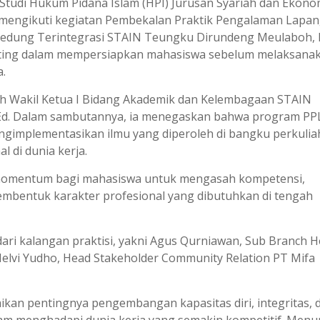
tudi Hukum Pidana Islam (HPI) Jurusan Syariah dan Ekono
mengikuti kegiatan Pembekalan Praktik Pengalaman Lapa
 Gedung Terintegrasi STAIN Teungku Dirundeng Meulaboh,
penting dalam mempersiapkan mahasiswa sebelum melaksana
a.
eh Wakil Ketua I Bidang Akademik dan Kelembagaan STAIN
.Ed. Dalam sambutannya, ia menegaskan bahwa program PP
gimplementasikan ilmu yang diperoleh di bangku perkuli
 di dunia kerja.
momentum bagi mahasiswa untuk mengasah kompetensi,
mbentuk karakter profesional yang dibutuhkan di tengah
i kalangan praktisi, yakni Agus Qurniawan, Sub Branch 
Helvi Yudho, Head Stakeholder Community Relation PT Mifa
an pentingnya pengembangan kapasitas diri, integritas, 