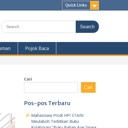
Quick Links
Search
for:
uman
Pojok Baca
Cari
Cari
Pos-pos Terbaru
Mahasiswa Prodi HPI STAIN
Meulaboh Terbitkan Buku
Kolaborasi “Buku Bahan Ajar Siswa