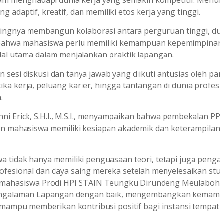
am menghadapi dunia kerja yang semakin kompetitif. Menu
adaptif, kreatif, dan memiliki etos kerja yang tinggi.
ingnya membangun kolaborasi antara perguruan tinggi, d
 bahwa mahasiswa perlu memiliki kemampuan kepemimpinan
odal utama dalam menjalankan praktik lapangan.
 sesi diskusi dan tanya jawab yang diikuti antusias oleh pa
a kerja, peluang karier, hingga tantangan di dunia profes
.
ni Erick, S.H.I., M.S.I., menyampaikan bahwa pembekalan P
n mahasiswa memiliki kesiapan akademik dan keterampilan
wa tidak hanya memiliki penguasaan teori, tetapi juga pen
esional dan daya saing mereka setelah menyelesaikan stud
i, mahasiswa Prodi HPI STAIN Teungku Dirundeng Meulaboh
engalaman Lapangan dengan baik, mengembangkan kema
 mampu memberikan kontribusi positif bagi instansi tempat