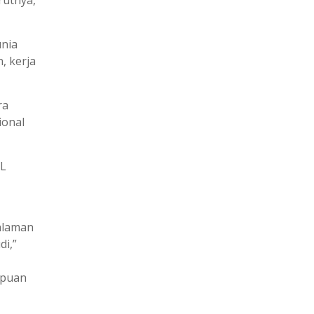
rutnya,
unia
, kerja
ra
ional
PL
galaman
i,”
mpuan