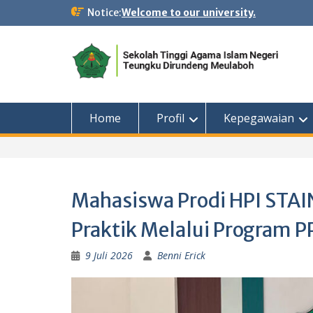
Skip
Notice:
Welcome to our university.
to
content
Home
Profil
Kepegawaian
Mahasiswa Prodi HPI STAI
Praktik Melalui Program 
9 Juli 2026
Benni Erick