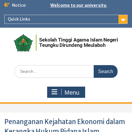
Skip
Notice:
Welcome to our university.
to
content
Quick Links
Search
for:
Menu
Penanganan Kejahatan Ekonomi dalam
Kerangka Hukum Pidana Islam