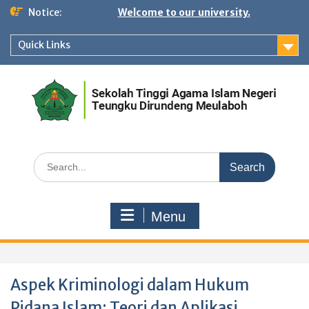
Skip
Notice:
Welcome to our university.
to
content
Quick Links
Search
for:
Menu
Aspek Kriminologi dalam Hukum
Pidana Islam: Teori dan Aplikasi